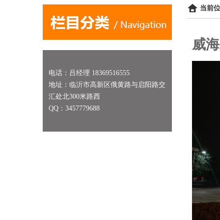
当前位
威海
电话：吕经理 18369516555
地址：临沂市高新区俄黄路与启阳路交
汇处北300米路西
QQ：3457779688