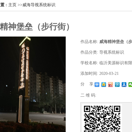
置 :
主页
>>
威海导视系统标识
精神堡垒（步行街）
作品名称:
威海精神堡垒（
作品分类:
导视系统标识
学校名称:
临沂美源标识有
添加时间:
2020-03-21
分 享:
二 维 码: